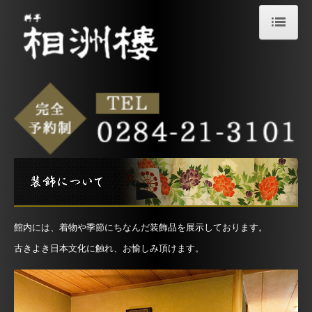
ホーム
料亭とは
初めての方へ
ご利用例
お料理
こだわりのお料理
館内には、着物や季節にちなんだ装飾品を展示しております。
仕込み
古きよき日本文化に触れ、お愉しみ頂けます。
相洲楼について
歴史