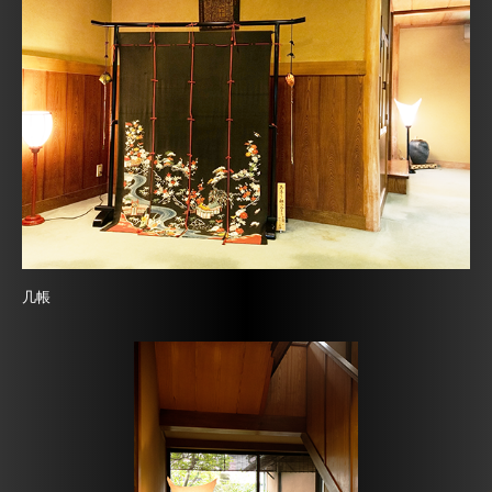
店舗のご案内
お部屋のご紹介
装飾について
よく頂くご質問
一期一会を大切に
ご予約・お問い合わせ
几帳
足利観光スポット
今月のお品書き